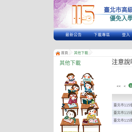
臺北市高
優免入
最新公告
下載專區
登入
首頁
其他下載
注意說
其他下載
<<
<
1
臺北市115
臺北市115
臺北市115