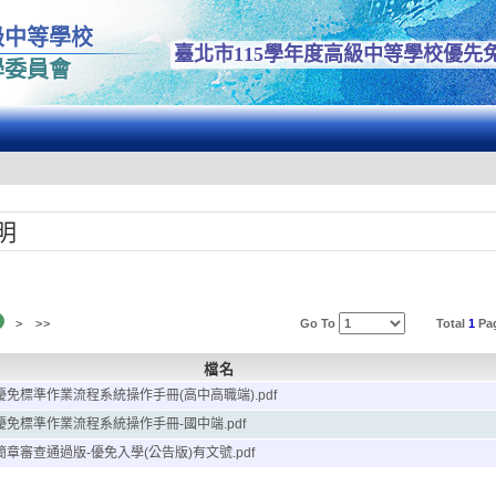
級中等學校
臺北市115學年度高級中等學校優先
學委員會
明
>
>>
Go To
Total
1
Pa
檔名
優免標準作業流程系統操作手冊(高中高職端).pdf
優免標準作業流程系統操作手冊-國中端.pdf
簡章審查通過版-優免入學(公告版)有文號.pdf